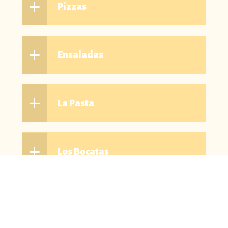
Pizzas
Ensaladas
La Pasta
Los Bocatas
Pizzería / Restaurante O'Paso