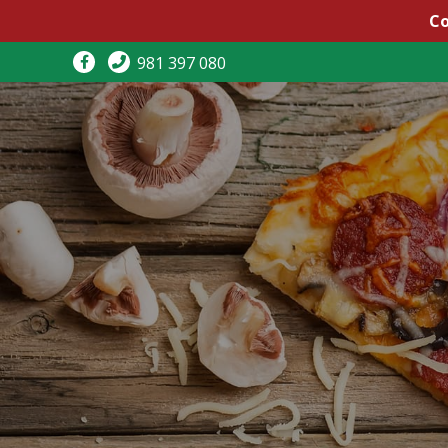
Co
981 397 080